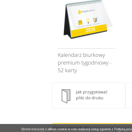
Kalendarz biurkowy
premium tygodniowy -
52 karty
Jak przygotować
pliki do druku
Wyceny indywidualne:
wycena@pasjadruk24.p
Strona korzysta z plików cookie w celu realizacji usług zgodnie z Polityką pry