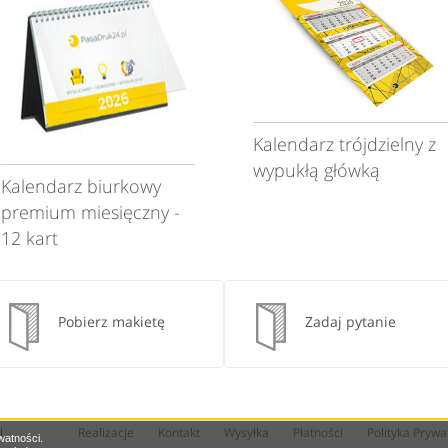
Kalendarz trójdzielny z
wypukłą główką
Kalendarz biurkowy
premium miesięczny -
12 kart
Pobierz makietę
Zadaj pytanie
l
Realizacje
Kontakt
Wysyłka
Płatności
Polityka Prywa
watności.