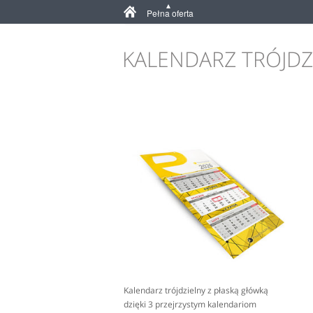
Strona główna
Kalendarze 2026
Pełna oferta
KALENDARZ TRÓJDZ
Kalendarz trójdzielny z płaską główką
dzięki 3 przejrzystym kalendariom