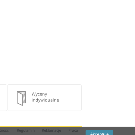
Wyceny
indywidualne
tności
Regulamin
Reklamacje
Praca
Akceptuję