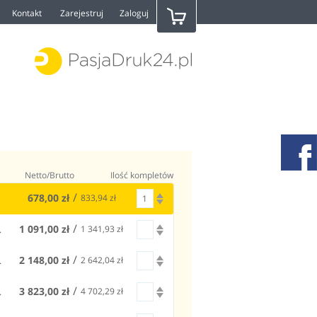
płaską główką
Kontakt
Zarejestruj
Zaloguj
Netto/Brutto
Ilość kompletów
678,00 zł
833,94 zł
1
1 091,00 zł
1 341,93 zł
.
1
2 148,00 zł
2 642,04 zł
.
1
3 823,00 zł
4 702,29 zł
.
1