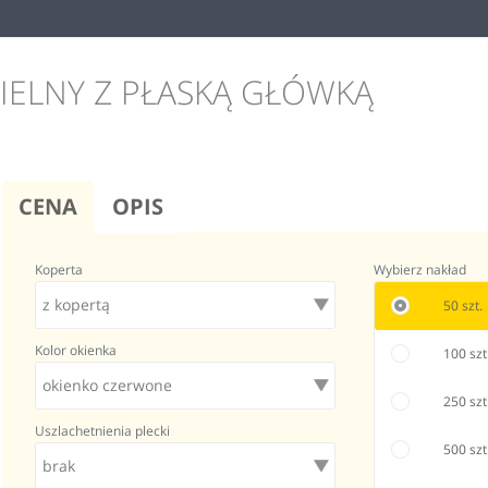
Kalendarz trójdzielny z płaską główką
Kalendarz trójdzielny z 
IELNY Z PŁASKĄ GŁÓWKĄ
CENA
OPIS
Koperta
Wybierz nakład
50 szt.
Kolor okienka
100 szt
250 szt
Uszlachetnienia plecki
500 szt