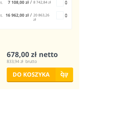
7 108,00 zł
8 742,84 zł
t.
1
16 962,00 zł
20 863,26
t.
1
zł
678,00 zł
netto
833,94 zł
brutto
DO KOSZYKA