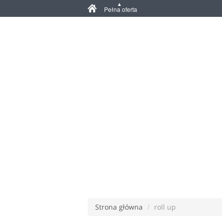
Pełna oferta
Strona główna
roll up