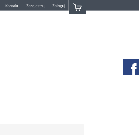
Kontakt
Zarejestruj
Zaloguj